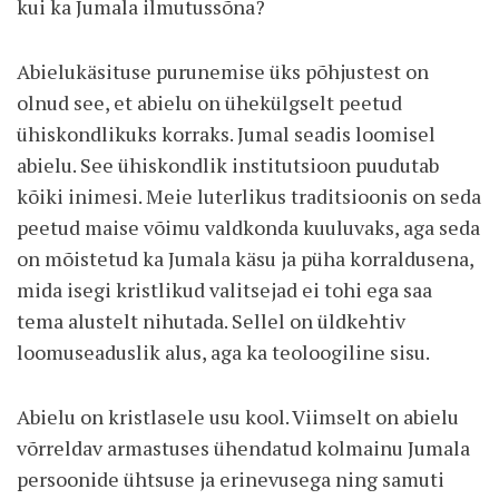
kui ka Jumala ilmutussõna?
Abielukäsituse purunemise üks põhjustest on
olnud see, et abielu on ühekülgselt peetud
ühiskondlikuks korraks. Jumal seadis loomisel
abielu. See ühiskondlik institutsioon puudutab
kõiki inimesi. Meie luterlikus traditsioonis on seda
peetud maise võimu valdkonda kuuluvaks, aga seda
on mõistetud ka Jumala käsu ja püha korraldusena,
mida isegi kristlikud valitsejad ei tohi ega saa
tema alustelt nihutada. Sellel on üldkehtiv
loomuseaduslik alus, aga ka teoloogiline sisu.
Abielu on kristlasele usu kool. Viimselt on abielu
võrreldav armastuses ühendatud kolmainu Jumala
persoonide ühtsuse ja erinevusega ning samuti