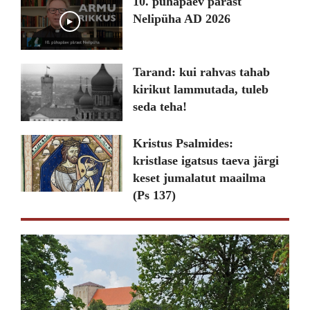
10. pühapäev pärast
Nelipüha AD 2026
Play
Tarand: kui rahvas tahab
kirikut lammutada, tuleb
seda teha!
Kristus Psalmides:
kristlase igatsus taeva järgi
keset jumalatut maailma
(Ps 137)