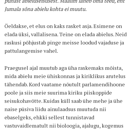
pühast abieluseisusest. Maailm läheb oma teed, ent
Jumala sõna abielu kohta ei muutu.
Öeldakse, et elus on kaks rasket asja. Esimene on
elada üksi, vallalisena. Teine on elada abielus. Neid
raskusi põhjustab pinge meisse loodud vajaduse ja
pattulangemise vahel.
Praegusel ajal muutub aga üha raskemaks mõista,
mida abielu meie ühiskonnas ja kiriklikus arutelus
tähendab. Kord vaatame nõutult parlamendihoone
poole ja siis meie suurima kiriku piiskoppide
seisukohavõtte. Kuidas küll saab ühe mehe ja ühe
naise püsiva liidu ainulaadsus muutuda nii
ebaselgeks, ehkki sellest tunnistavad
vastuvaidlematult nii bioloogia, ajalugu, kogemus