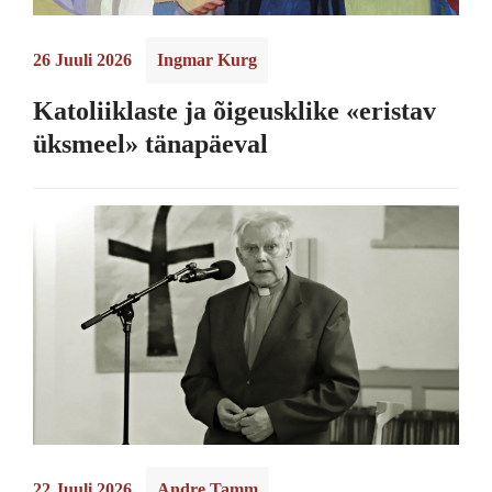
26 Juuli 2026
Ingmar Kurg
Katoliiklaste ja õigeusklike «eristav
üksmeel» tänapäeval
22 Juuli 2026
Andre Tamm