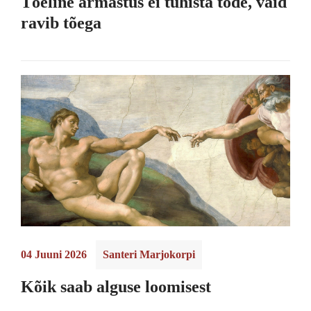
Tõeline armastus ei tühista tõde, vaid
ravib tõega
04 Juuni 2026
Santeri Marjokorpi
Kõik saab alguse loomisest