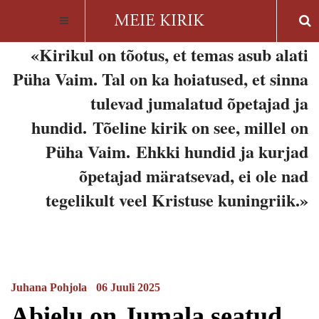
«Kirikul on tõotus, et temas asub alati
Püha Vaim. Tal on ka hoiatused, et sinna
tulevad jumalatud õpetajad ja
hundid.
Tõeline kirik on see, millel on
Püha Vaim.
Ehkki hundid ja kurjad
õpetajad märatsevad, ei ole nad
tegelikult veel Kristuse kuningriik.»
Juhana Pohjola
06 Juuli 2025
Abielu on Jumala seatud