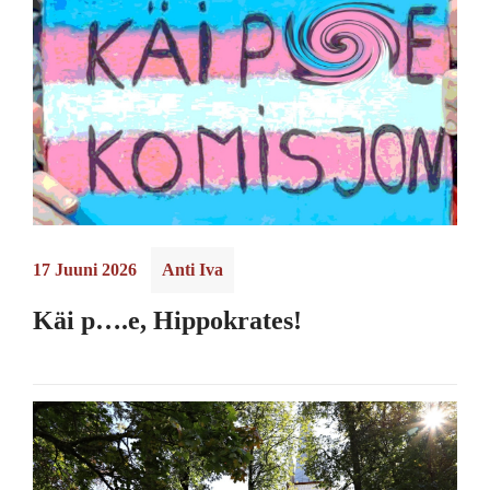
17 Juuni 2026
Anti Iva
Käi p….e, Hippokrates!