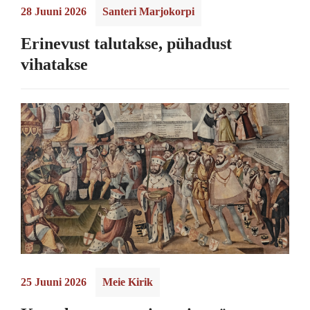
28 Juuni 2026
Santeri Marjokorpi
Erinevust talutakse, pühadust
vihatakse
25 Juuni 2026
Meie Kirik