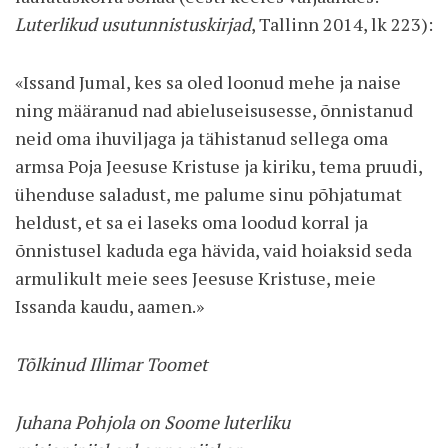
Luterlikud usutunnistuskirjad
, Tallinn 2014, lk 223):
«Issand Jumal, kes sa oled loonud mehe ja naise
ning määranud nad abieluseisusesse, õnnistanud
neid oma ihuviljaga ja tähistanud sellega oma
armsa Poja Jeesuse Kristuse ja kiriku, tema pruudi,
ühenduse saladust, me palume sinu põhjatumat
heldust, et sa ei laseks oma loodud korral ja
õnnistusel kaduda ega hävida, vaid hoiaksid seda
armulikult meie sees Jeesuse Kristuse, meie
Issanda kaudu, aamen.»
Tõlkinud Illimar Toomet
Juhana Pohjola on Soome luterliku