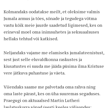
Kolmandaks oodatakse meilt, et oleksime valmis
Jumala armus ja tões, sõnade ja tegudega võtma
vastu kõik meie juurde saadetud ligimesed, kes on
erineval moel oma inimsuhetes ja seksuaalsuses
hellaks tehtud või katkised.
Neljandaks vajame me elamiseks jumalateenistust,
sest just selle eluvaldkonna raskustes ja
kiusatustes ei suuda me jääda püsima ilma Kristuse
vere jätkuva puhastuse ja väeta.
Viiendaks saame me palvetada oma rahva ning
oma laste pärast, kes on üha suuremas segaduses.
Praegugi on aktuaalsed Martin Lutheri
laulatuskorra sõnad (eesti keeles väljaandes: