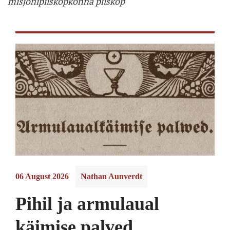
misjonipiiskopkonna piiskop
06 August 2026
Nathan Aunverdt
Pihil ja armulaual
käimise palved