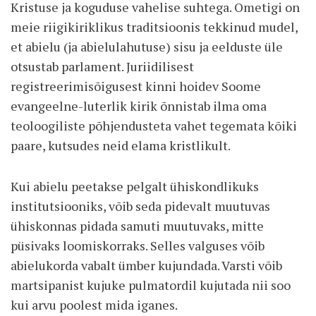
Kristuse ja koguduse vahelise suhtega. Ometigi on
meie riigikiriklikus traditsioonis tekkinud mudel,
et abielu (ja abielulahutuse) sisu ja eelduste üle
otsustab parlament. Juriidilisest
registreerimisõigusest kinni hoidev Soome
evangeelne-luterlik kirik õnnistab ilma oma
teoloogiliste põhjendusteta vahet tegemata kõiki
paare, kutsudes neid elama kristlikult.
Kui abielu peetakse pelgalt ühiskondlikuks
institutsiooniks, võib seda pidevalt muutuvas
ühiskonnas pidada samuti muutuvaks, mitte
püsivaks loomiskorraks. Selles valguses võib
abielukorda vabalt ümber kujundada. Varsti võib
martsipanist kujuke pulmatordil kujutada nii soo
kui arvu poolest mida iganes.