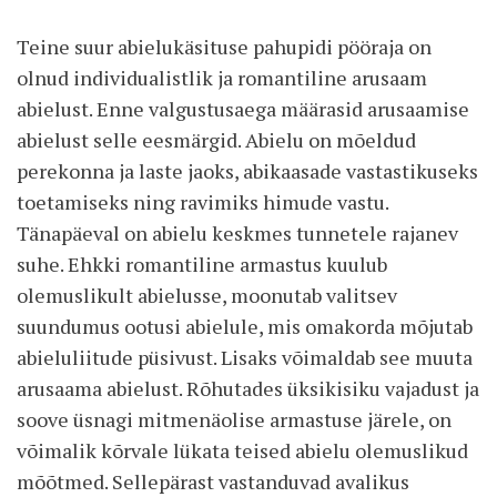
Teine suur abielukäsituse pahupidi pööraja on
olnud individualistlik ja romantiline arusaam
abielust. Enne valgustusaega määrasid arusaamise
abielust selle eesmärgid. Abielu on mõeldud
perekonna ja laste jaoks, abikaasade vastastikuseks
toetamiseks ning ravimiks himude vastu.
Tänapäeval on abielu keskmes tunnetele rajanev
suhe. Ehkki romantiline armastus kuulub
olemuslikult abielusse, moonutab valitsev
suundumus ootusi abielule, mis omakorda mõjutab
abieluliitude püsivust. Lisaks võimaldab see muuta
arusaama abielust. Rõhutades üksikisiku vajadust ja
soove üsnagi mitmenäolise armastuse järele, on
võimalik kõrvale lükata teised abielu olemuslikud
mõõtmed. Sellepärast vastanduvad avalikus