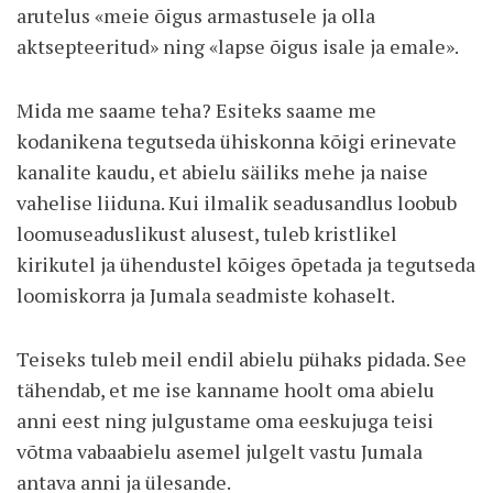
arutelus «meie õigus armastusele ja olla
aktsepteeritud» ning «lapse õigus isale ja emale».
Mida me saame teha? Esiteks saame me
kodanikena tegutseda ühiskonna kõigi erinevate
kanalite kaudu, et abielu säiliks mehe ja naise
vahelise liiduna. Kui ilmalik seadusandlus loobub
loomuseaduslikust alusest, tuleb kristlikel
kirikutel ja ühendustel kõiges õpetada ja tegutseda
loomiskorra ja Jumala seadmiste kohaselt.
Teiseks tuleb meil endil abielu pühaks pidada. See
tähendab, et me ise kanname hoolt oma abielu
anni eest ning julgustame oma eeskujuga teisi
võtma vabaabielu asemel julgelt vastu Jumala
antava anni ja ülesande.