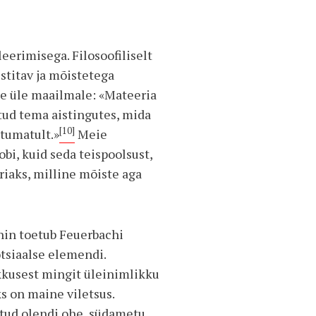
eerimisega. Filosoofiliselt
stitav ja mõistetega
e üle maailmale: «Mateeria
ntud tema aistingutes, mida
[10]
ltumatult.»
Meie
bi, kuid seda teispoolsust,
riaks, milline mõiste aga
enin toetub Feuerbachi
sotsiaalse elemendi.
ikkusest mingit üleinimlikku
ks on maine viletsus.
hutud olendi ohe, südametu