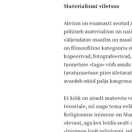
Materialismi viletsus
Ateism on enamasti seotud ma
põhineb materialism nn naii
väljendatav maailm on maail
on filosoofiline kategooria 
kopeerivad, fotografeerivad
tunnetuse «taga» võib asuda 
tavatunnetuse piire ületava
avardub nüüd palju kaugemal
Et kõik on ainult mateeria v
teooriale, nii nagu tema eel
Religioosne inimene on Marx
olevust, aga kes leidis seal
«Inimene loob religiooni, re