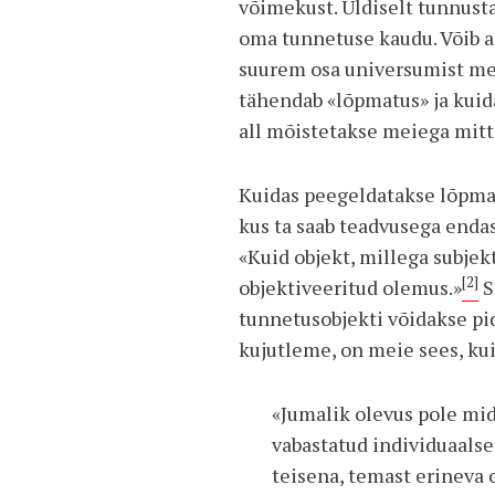
võimekust. Üldiselt tunnust
oma tunnetuse kaudu. Võib ai
suurem osa universumist me
tähendab «lõpmatus» ja kuida
all mõistetakse meiega mitt
Kuidas peegeldatakse lõpmat
kus ta saab teadvusega endas
«Kuid objekt, millega subjek
[2]
objektiveeritud olemus.»
S
tunnetusobjekti võidakse pi
kujutleme, on meie sees, ku
«Jumalik olevus pole mi
vabastatud indivi­duaals
teisena, temast erineva