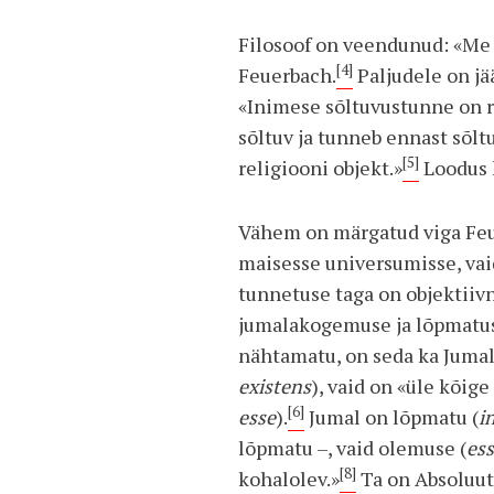
Filosoof on veendunud: «Me o
[4]
Feuerbach.
Paljudele on jä
«Inimese sõltuvustunne on re
sõltuv ja tunneb ennast sõlt
[5]
religiooni objekt.»
Loodus 
Vähem on märgatud viga Feue
maisesse universumisse, vai
tunnetuse taga on objektiiv
jumalakogemuse ja lõpmatuse
nähtamatu, on seda ka Jumal
existens
), vaid on «üle kõige
[6]
esse
).
Jumal on lõpmatu (
i
lõpmatu –, vaid olemuse (
ess
[8]
kohalolev.»
Ta on Absoluut,