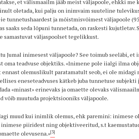
atakse, et välismaailm jääb meist väljapoole, ehkki m
nult oletada, kui palju on inimvaim suuteline tuleviku
ie tunnetushaardest ja mõistmisvõimest väljapoole (9
s saaks seda lõpuni tunnetada, on raskesti kujutletav. 
e samastuvat väljaspoolset tegelikkust.
u Jumal inimesest väljapoole? See toimub seeläbi, et 
t oma teadvuse objektiks. «Inimene pole iialgi ilma obj
t ennast olemuslikult paratamatult seob, ei ole midagi
ellises eneseteadvuses kätkeb juba tunnetuse subjekti j
dada «minast» erinevaks ja omaette olevaks välismaail
id võib muutuda projektsiooniks väljapoole.
dagi muud kui inimlik olemus, ehk paremini: inimese ol
e inimese piiridest ning objektiveeritud, s.t kaemustat
[3]
 omaette olevusena.»