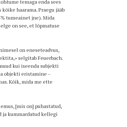
e kohtume temaga enda sees
s kõike haarama. Praegu jääb
5% tumeainet jne). Mida
Selge on see, et lõpmatuse
inimesel on eneseteadvus,
ektita,» selgitab Feuerbach.
 muud kui iseenda subjekti
a objekti eristamine –
mas. Kõik, mida me ette
emus, [mis on] puhastatud,
ud ja kummardatud kellegi