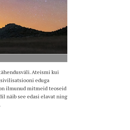
tähendusväli. Ateismi kui
sivilisatsiooni eduga
l on ilmunud mitmeid teoseid
il näib see edasi elavat ning
.