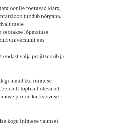
tatsioonile toetuvad Marx,
entatsioon tundub nõrgana.
dvalt meie
on seotakse lõpmatuse
ult universumi ees.
 endast välja projitseerib ja
midagi muud kui inimese
Tõeliselt lõplikul olevusel
emuse piir on ka teadvuse
ldse kogu inimese vaimset