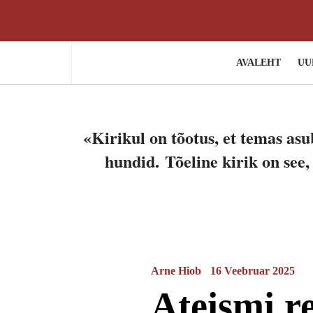
AVALEHT
UU
«Kirikul on tõotus, et temas asu
hundid.
Tõeline kirik on see
Arne Hiob
16 Veebruar 2025
Ateismi r