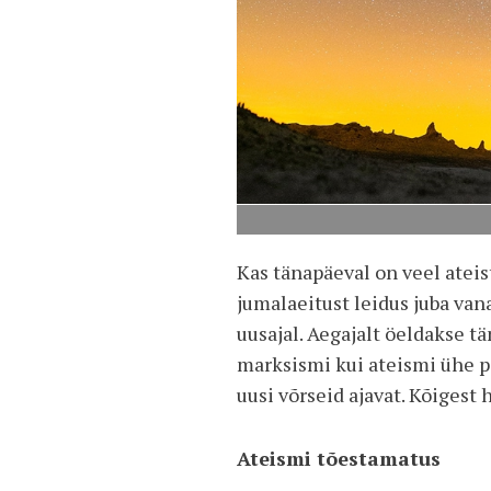
Kas tänapäeval on veel ateis
jumalaeitust leidus juba van
uusajal. Aegajalt öeldakse t
marksismi kui ateismi ühe pe
uusi võrseid ajavat. Kõigest
Ateismi tõestamatus