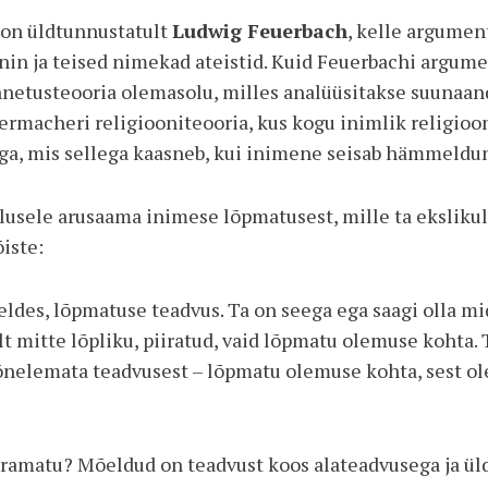
s on üldtunnustatult
Ludwig Feuerbach
, kelle argumen
enin ja teised nimekad ateistid. Kuid Feuerbachi argum
nnetusteooria olemasolu, milles analüüsitakse suunaan
iermacheri religiooniteooria, kus kogu inimlik religio
a, mis sellega kaasneb, kui inimene seisab hämmeldun
tlusele arusaama inimese lõpmatusest, mille ta ekslikult
iste:
öeldes, lõpmatuse teadvus. Ta on seega ega saagi olla 
t mitte lõpliku, piiratud, vaid lõpmatu olemuse kohta. 
nelemata teadvusest – lõpmatu ole­muse kohta, sest ol
iramatu? Mõeldud on teadvust koos alateadvusega ja ü