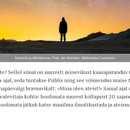
Inimene ja tähistaevas. Foto: Ian Norman, Wikimedia Commons
te? Sellel sõnal on suuresti minevikust kaasapäranduv 
a-ajal, seda tuntakse Piiblis ning see võimendus maise t
änapäevalgi bravuurikalt: «Mina olen ateist!» Samal aja
alevitaja kohta: hoolimata suurest kollapsist 20. sajand
 hoolimata jätkub katse maailma ilmalikustada ja ateism