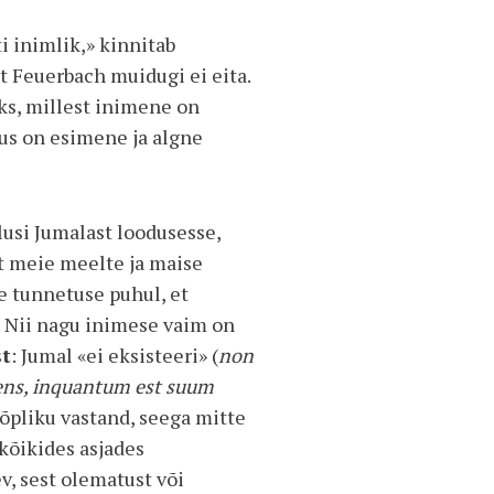
i inimlik,» kinnitab
t Feuerbach muidugi ei eita.
eks, millest inimene on
dus on esimene ja algne
lusi Jumalast loodusesse,
t meie meelte ja maise
e tunnetuse puhul, et
 Nii nagu inimese vaim on
t
: Jumal «ei eksisteeri» (
non
ens, inquantum est suum
 lõpliku vastand, seega mitte
kõikides asjades
v, sest olematust või