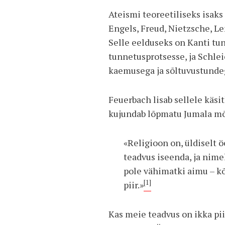
Ateismi teoreetiliseks isak
Engels, Freud, Nietzsche, L
Selle eelduseks on Kanti tu
tunnetusprotsesse, ja Schle
kaemusega ja sõltuvustundeg
Feuerbach lisab sellele käsi
kujundab lõpmatu Jumala mõ
«Religioon on, üldiselt 
teadvus iseenda, ja nimel
pole vähimatki aimu – kõ
[1]
piir.»
Kas meie teadvus on ikka pi