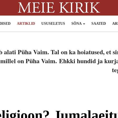
DISED
ARTIKLID
USUSELETUS
SÕNA
SAATED
AR
b alati Püha Vaim. Tal on ka hoiatused, et s
, millel on Püha Vaim.
Ehkki hundid ja kurja
te
eligioon? Jumalaeit