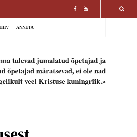
HIIV
ANNETA
inna tulevad jumalatud õpetajad ja
d õpetajad märatsevad, ei ole nad
gelikult veel Kristuse kuningriik.»
usest