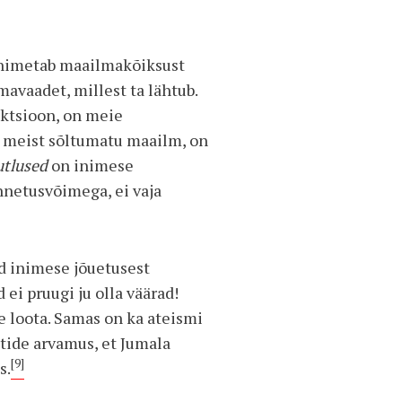
a nimetab maailmakõiksust
mavaadet, millest ta lähtub.
ektsioon, on meie
s meist sõltumatu maailm, on
utlused
on inimese
nnetusvõimega, ei vaja
d inimese jõuetusest
ei pruugi ju olla väärad!
e loota. Samas on ka ateismi
tide arvamus, et Jumala
[9]
s.