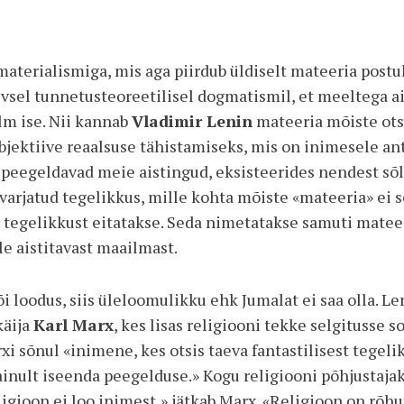
terialismiga, mis aga piirdub üldiselt mateeria postul
vsel tunnetusteoreetilisel dogmatismil, et meeltega ai
m ise. Nii kannab
Vladimir Lenin
mateeria mõiste ots
objektiive reaalsuse tähistami­seks, mis on inimesele a
, peegeldavad meie aistingud, eksisteerides nendest sõ
varjatud tegelikkus, mille kohta mõiste «mateeria» ei so
t tegelikkust eitatakse. Seda nimetatakse samuti matee
e aistitavast maailmast.
õi loodus, siis üleloomulikku ehk Jumalat ei saa olla. L
käija
Karl Marx
, kes lisas religiooni tekke selgitusse 
i sõnul «inimene, kes otsis taeva fantastilisest tegel
t ainult iseenda peegelduse.» Kogu religiooni põhjustaja
ligioon ei loo inimest,» jätkab Marx. «Religioon on rõ