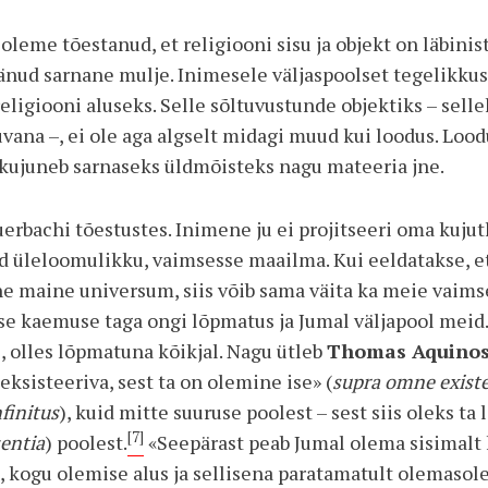
leme tõestanud, et religiooni sisu ja objekt on läbinist
änud sarnane mulje. Inimesele väljaspoolset tegelikkus
ligiooni aluseks. Selle sõltuvustunde objektiks – sell
uvana –, ei ole aga algselt midagi muud kui loodus. Loo
kujuneb sarnaseks üldmõisteks nagu mateeria jne.
rbachi tõestustes. Inimene ju ei projitseeri oma kujut
d üleloomulikku, vaimsesse maailma. Kui eeldatakse, e
ne maine universum, siis võib sama väita ka meie vaims
 kaemuse taga ongi lõpmatus ja Jumal väljapool meid.
, olles lõpmatuna kõikjal. Nagu ütleb
Thomas Aquinos
 eksisteeriva, sest ta on olemine ise» (
supra omne exist
nfinitus
), kuid mitte suuruse poolest – sest siis oleks ta
[7]
entia
) poolest.
«Seepärast peab Jumal olema sisimalt 
 kogu olemise alus ja sellisena paratamatult olemasole