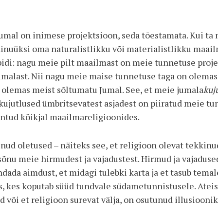
 Jumal on inimese projektsioon, seda tõestamata. Kui t
 ainuüksi oma naturalistlikku või materialistlikku maail
upidi: nagu meie pilt maailmast on meie tunnetuse proj
umalast. Nii nagu meie maise tunnetuse taga on olema
olemas meist sõltumatu Jumal. See, et meie jumala
kuj
kujutlused ümbritsevatest asjadest on piiratud meie tu
tuntud kõikjal maailmareligioonides.
ud oletused – näiteks see, et religioon olevat tekkinu
õnu meie hirmudest ja vajadustest. Hirmud ja vajadused 
ndada aimdust, et midagi tulebki karta ja et tasub temal
s, kes koputab süüd tundvale südametunnistusele. Ateis
 või et religioon surevat välja, on osutunud illusioonik