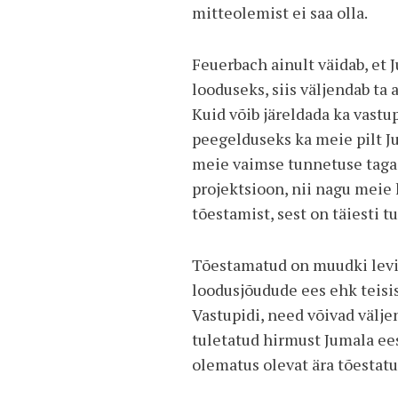
mitteolemist ei saa olla.
Feuerbach ainult väidab, et
looduseks, siis väljendab ta
Kuid võib järeldada ka vast
peegelduseks ka meie pilt J
meie vaimse tunnetuse taga 
projektsioon, nii nagu meie 
tõestamist, sest on täiesti 
Tõestamatud on muudki levin
loodusjõudude ees ehk teisis
Vastupidi, need võivad välje
tuletatud hirmust Jumala ee
olematus olevat ära tõestatud