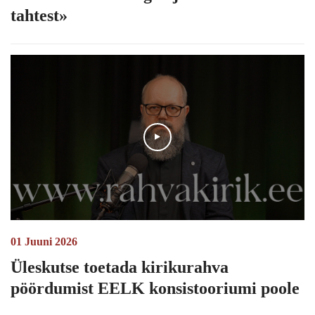
tahtest»
Play
01 Juuni 2026
Üleskutse toetada kirikurahva
pöördumist EELK konsistooriumi poole