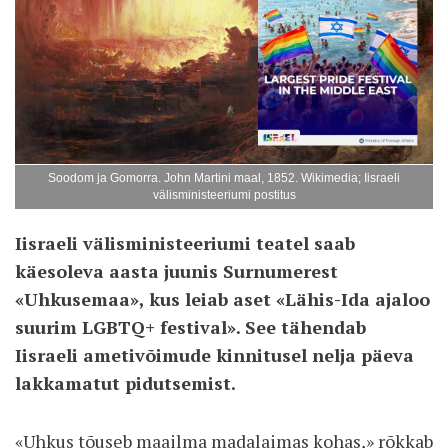
Soodom ja Gomorra. John Martini maal, 1852. Wikimedia; Iisraeli
välisministeeriumi postitus
Iisraeli välisministeeriumi teatel saab
käesoleva aasta juunis Surnumerest
«Uhkusemaa», kus leiab aset «Lähis-Ida ajaloo
suurim LGBTQ+ festival». See tähendab
Iisraeli ametivõimude kinnitusel nelja päeva
lakkamatut pidutsemist.
«Uhkus tõuseb maailma madalaimas kohas,» rõkkab