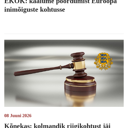
EKÕK: kaalume pöördumist Euroopa
inimõiguste kohtusse
08 Juuni 2026
Kõnekas: kolmandik riigikohtust jäi