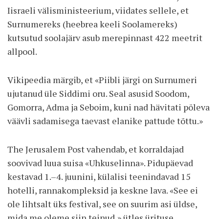
Iisraeli välisministeerium, viidates sellele, et
Surnumereks (heebrea keeli Soolamereks)
kutsutud soolajärv asub merepinnast 422 meetrit
allpool.
Vikipeedia märgib, et «Piibli järgi on Surnumeri
ujutanud üle Siddimi oru. Seal asusid Soodom,
Gomorra, Adma ja Seboim, kuni nad hävitati põleva
väävli sadamisega taevast elanike pattude tõttu.»
The Jerusalem Post vahendab, et korraldajad
soovivad luua suisa «Uhkuselinna». Pidupäevad
kestavad 1.–4. juunini, külalisi teenindavad 15
hotelli, rannakompleksid ja keskne lava. «See ei
ole lihtsalt üks festival, see on suurim asi üldse,
mida me oleme siin teinud,» ütles ürituse