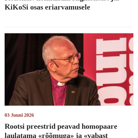
KiKoSi osas eriarvamusele
03 Juuni 2026
Rootsi preestrid peavad homopaare
laulatama «rõõmuga» ja «vabast