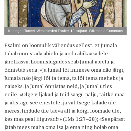
Kuningas Taavet. Westminsteri Psalter, 13. sajand. Wikimedia Commons
Psalmi on loomulik väljendus sellest, et Jumala
tahab õnnistada abielu ja anda abikaasadele
järelkasvu. Loomislugudes seab Jumal abielu ja
õnnistab seda: «Ja Jumal lõi inimese oma näo järgi,
Jumala näo järgi lõi ta tema, ta lõi tema meheks ja
naiseks. Ja Jumal õnnistas neid, ja Jumal ütles
neile: «Olge viljakad ja teid saagu palju, täitke maa
ja alistage see enestele; ja valitsege kalade üle
meres, lindude üle taeva all ja kõigi loomade üle,
kes maa peal liiguvad!»» (1Ms 1:27–28); «Seepärast
jätab mees maha oma isa ja ema ning hoiab oma