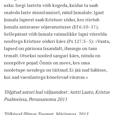
usku. Isegi lastetu võib kogeda, kuidas ta saab
osaleda laste sünnitamisel, nüüd Jumalale. Igast
Jumala lapsest saab Kristuse sõdur, kes riietub
Jumala antavasse sõjavarustusse (Ef 6:10–17).
Sellepärast võib Jumala vaimulikke lapsi võrrelda
nooltega Kristuse sõduri käes (Ps 127:3–5): «Vaata,
lapsed on pärisosa Issandalt, ihusugu on tasu
temalt. Otsekui nooled sangari käes, nõnda on
noorpõlve pojad. Õnnis on mees, kes oma
nooletupe nendega on täitnud. Ei jää nad häbisse,
kui nad vaenlastega kõnelevad väravas.»
Tõlgitud autori loal väljaandest: Antti Laato, Kristus
Psalmeissa, Perussanoma 2011
Tõlkinud Illimar Toomet, Märjamaa, 2015