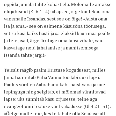
õppida Jumala tahte kohast elu. Mõlemaile antakse
elujuhiseid (Ef 6:1–4): «Lapsed, olge kuulekad oma
vanemaile Issandas, sest see on õige! «Austa oma
isa ja ema,» see on esimene käsusõna tõotusega,
«et su käsi käiks hästi ja sa elaksid kaua maa peal!»
Ja teie, isad, ärge ärritage oma lapsi vihale, vaid
kasvatage neid juhatamise ja manitsemisega
Issanda tahte järgi!»
Teisalt räägib psalm Kristuse kogudusest, milles
Jumal sünnitab Püha Vaimu töö läbi uusi lapsi.
Paulus võrdleb Aabrahami kaht naist vana ja uue
lepinguga ning selgitab, et mõlemad sünnitavad
lapse: üks sünnitab käsu orjusesse, teine aga
evangeeliumi tõotuse väel vabadusse (Gl 4:21–31):
«Öelge mulle teie, kes te tahate olla Seaduse all,