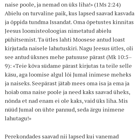
naise poole, ja nemad on üks liha!» (1Ms 2:24)
Abielu on turvaline paik, kus lapsed saavad kasvada
ja õppida tundma Issandat. Oma õpetustes kinnitas
Jeesus loomisteoloogias nimetatud abielu
pühitsemist. Ta ütles lahti Moosese antud loast
kirjutada naisele lahutuskiri. Nagu Jeesus ütles, oli
see antud üksnes mehe patususe pärast (Mk 10:5–
9): «Teie kõva südame pärast kirjutas ta teile selle
käsu, aga loomise algul lõi Jumal inimese meheks
ja naiseks. Seepärast jätab mees oma isa ja ema ja
hoiab oma naise poole ja need kaks saavad üheks,
nõnda et nad enam ei ole kaks, vaid üks liha. Mis
nüüd Jumal on ühte pannud, seda ärgu inimene
lahutagu!»
Perekondades saavad nii lapsed kui vanemad