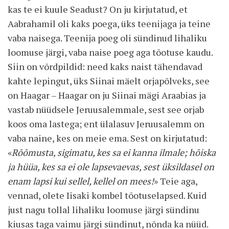
kas te ei kuule Seadust? On ju kirjutatud, et
Aabrahamil oli kaks poega, üks teenijaga ja teine
vaba naisega. Teenija poeg oli sündinud lihaliku
loomuse järgi, vaba naise poeg aga tõotuse kaudu.
Siin on võrdpildid: need kaks naist tähendavad
kahte lepingut, üks Siinai mäelt orjapõlveks, see
on Haagar – Haagar on ju Siinai mägi Araabias ja
vastab nüüdsele Jeruusalemmale, sest see orjab
koos oma lastega; ent ülalasuv Jeruusalemm on
vaba naine, kes on meie ema. Sest on kirjutatud:
«
Rõõmusta, sigimatu, kes sa ei kanna ilmale; hõiska
ja hüüa, kes sa ei ole lapsevaevas, sest üksildasel on
enam lapsi kui sellel, kellel on mees!
» Teie aga,
vennad, olete Iisaki kombel tõotuselapsed. Kuid
just nagu tollal lihaliku loomuse järgi sündinu
kiusas taga vaimu järgi sündinut, nõnda ka nüüd.