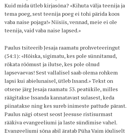
Kuid mida ütleb kirjasõna? «Kihuta välja teenija ja
tema poeg, sest teenija poeg ei tohi pärida koos
vaba naise pojaga!» Niisiis, vennad, meie ei ole
teenija, vaid vaba naise lapsed.»
Paulus tsiteerib Jesaja raamatu prohveteeringut
(54:1): «Hõiska, sigimatu, kes pole sünnitanud,
rõkata rõõmust ja ilutse, kes pole olnud
lapsevaevas! Sest vallalisel saab olema rohkem
lapsi kui abielunaisel, ütleb Issand.» Tekst on
otsene järg Jesaja raamatu 53. peatükile, milles
räägitakse Issanda kannatavast sulasest, keda
piinatakse ning kes sureb inimeste pattude pärast.
Paulus nägi otsest seost Jeesuse ristisurmast
rääkiva evangeeliumi ja laste sündimise vahel.
Evangeeliumi sõna abil äratab Püha Vaim jõuliselt