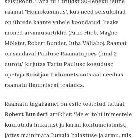
seisukohti. Täna tuli trükist 80-leheküljeline
raamat "Homoküsimus", kus need seisukohad
on ühtede kaante vahele koondatud, lisaks
mõned arvamusartiklid (Arne Hiob, Magne
Mölster, Robert Bunder, Juha Väliaho). Raamat
on saadaval Pauluse Raamatupoes (hind 2
eurot)," kirjutas Tartu Pauluse koguduse
õpetaja
Kristjan Luhamets
sotsiaalmeedias
raamatu ilmumisest teatades.
Raamatu tagakaanel on esile tõstetud tsitaat
Robert Bunderi
artiklist: "Me ei tohi inimestele
kuulutada hukatust ja karmi kohtumõistmist,
jättes mainimata Jumala halastuse ja armu, mis