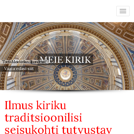
Toeta Meie kiriku väljaandmist!
Vaata edasi siit
Ilmus kiriku
traditsioonilisi
seisukohti tutvustav